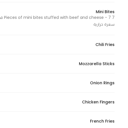
Marketing
Mini Bites
By sharing
your
سعرة حرارية
interests and
behavior as
you visit our
Chili Fries
site, you
increase the
chance of
Mozzarella Sticks
seeing
personalized
Onion Rings
content and
offers.
Chicken Fingers
French Fries