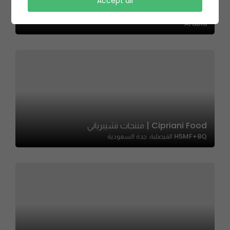
Tropika – تروبيكا
Accept all
7856 Rafha St, Al Wahah, 2406، Riyadh 12444, Saudi
Arabia
Cipriani Food | منتجات تشيبرياني
H5MF+8Q الفيصلية، جدة السعودية