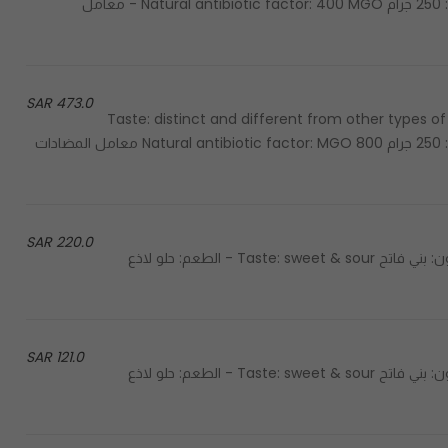
honey Texture: smooth - الحجم: 250 جرام Size: 250 G - الحجم: 250 جرام Natural antibiotic factor: 400 MGO - معامل
473.0 SAR
Color: dark golden - الطعم: مميز ومختلف عن باقي أنواع العسل Taste: distinct and different from other types of
honey Texture: smooth - الحجم: 250 جرام Size: 250 G - الحجم: 250 جرام Natural antibiotic factor: MGO 800 معامل المضادات
220.0 SAR
Best seller honey - العسل الأكثر مبيعاً Color: light brown - اللون: بني فاتح Taste: sweet & sour - الطعم: حلو لاذع
121.0 SAR
Best seller honey - العسل الأكثر مبيعاً Color: light brown - اللون: بني فاتح Taste: sweet & sour - الطعم: حلو لاذع