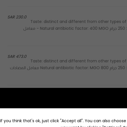
230.0 SAR
Color: dark golden - الطعم: مميز ومختلف عن باقي أنواع العسل Taste: distinct and different from other types of
honey Texture: smooth - الحجم: 250 جرام Size: 250 G - الحجم: 250 جرام Natural antibiotic factor: 400 MGO - معامل
473.0 SAR
Color: dark golden - الطعم: مميز ومختلف عن باقي أنواع العسل Taste: distinct and different from other types of
honey Texture: smooth - الحجم: 250 جرام Size: 250 G - الحجم: 250 جرام Natural antibiotic factor: MGO 800 معامل المضادات
220.0 SAR
Best seller honey - العسل الأكثر مبيعاً Color: light brown - اللون: بني فاتح Taste: sweet & sour - الطعم: حلو لاذع
f you think that's ok, just click "Accept all". You can also choos