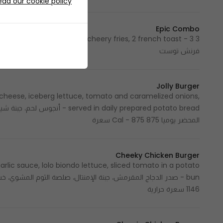
ead our cookie policy
Epic Combo
فرنش توست
Jolly Burger
heese, iceberg lettuce, tomato and caramelized onions,
 in daily prepared potato bread
المحضر يوميا 875 Cal - 875 سعرة
Cheeky Chicken Burger
rlic sauce, lolo biondo lettuce, sliced tomato in a potato
1146 سعرة حرارية