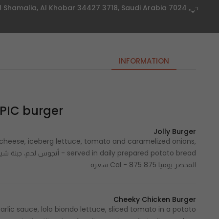
حي, 7024 Al Amir Turki, Al Khobar Al Shamalia, Al Khobar 34427 3718, Saudi Arabia
INFORMATION
HAPIC burger |هابك 
Jolly Burger
heese, iceberg lettuce, tomato and caramelized onions,
 in daily prepared potato bread
المحضر يوميا 875 Cal - 875 سعرة
Cheeky Chicken Burger
rlic sauce, lolo biondo lettuce, sliced tomato in a potato