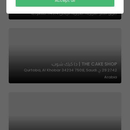
Accept all
Herfy | هرفي
طريق النصر، العزيزية،، العزيزية، الرياض 14514، السعودية
THE CAKE SHOP | ذا كيك شوب
2742 29 ج، Qurtoba, Al Khobar 34234 7508, Saudi
Arabia