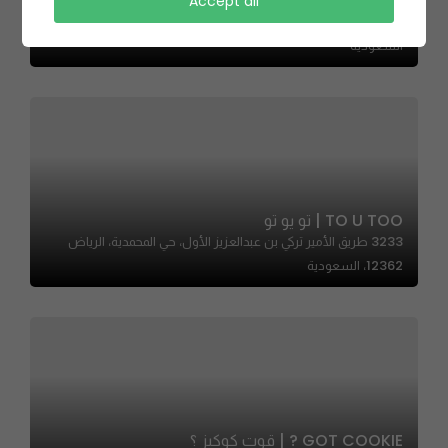
Armin – ارمين
Accept all
6749 طريق الملك عبدالعزيز، صلاح الدين، الرياض 12432،
السعودية
TO U TOO | تو يو تو
3233 طريق الأمير تركي بن عبدالعزيز الأول، حي المحمدية، الرياض
12362، السعودية
GOT COOKIE ? | قوت كوكيز ؟