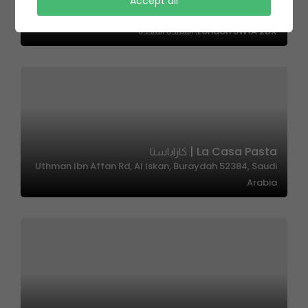
Sugar Sprinkles – شوقر سبرينكلز
Accept all
South Tottenham Railway Station, Charing Cross,
London SW1A 2DX، المملكة المتحدة
La Casa Pasta | كازاباستا
Uthman Ibn Affan Rd, Al Iskan, Buraydah 52384, Saudi
Arabia