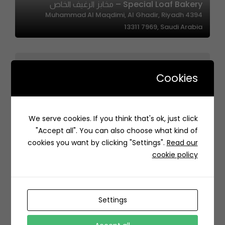
Special Loaf Bakery – مخابز الرغيف الخاص
4394 Muhammad Al Maqdimi, Al Ghadir, Riyadh
13311 7969, Saudi Arabia
Cookies
We serve cookies. If you think that's ok, just click
Halana Hawana | حلاناهوانا
"Accept all". You can also choose what kind of
3260، حطين، الرياض 13518 8265، السعودية
cookies you want by clicking "Settings".
Read our
cookie policy
Settings