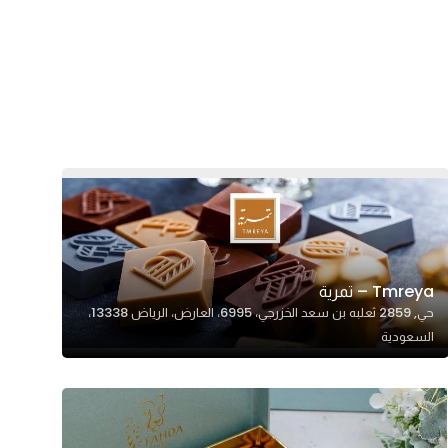
Tmreya – تمرية
حي, 2859 ثعلبه بن سعد الخزرجي، 6995، العارض، الرياض 13338،
السعودية