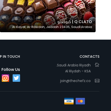
Marketing
By sharing
your
Q CLATO | كيوكلاتو
interests and
Al Kayal, Ar Rawdah, Jeddah 23435, Saudi Arabia
behavior as
you visit our
site, you
increase the
chance of
EP IN TOUCH
CONTACTS
seeing
Saudi Arabia Riyadh.
personalized
Follow Us
Al Riydah - KSA
content and
offers.
join@thechefz.co