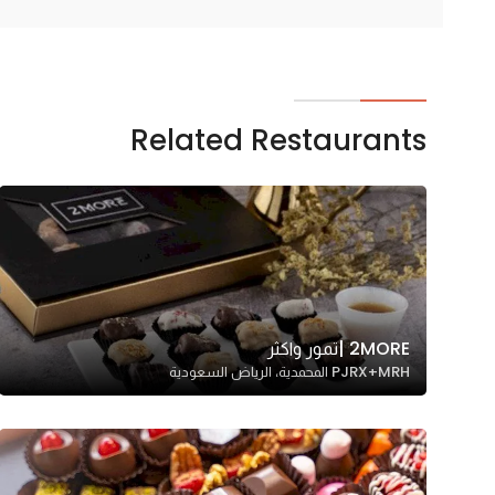
In order for
our website
to perform
as well as
Related Restaurants
possible
during your
visit. If you
refuse
these
cookies,
some
functionality
2MORE |تمور واكثر
will
PJRX+MRH المحمدية، الرياض السعودية
disappear
from the
website.