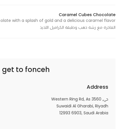
Caramel Cubes Chocolate
Statistics
الفاخرة مع رشة ذهب وطبقة الكراميل اللذيذ
In order for
us to
improve
the
website's
functionality
fonceh – فونسيه
 get to
and
structure,
based on
Address
how the
حي, 3560 Western Ring Rd, As
website is
Suwaidi Al Gharabi, Riyadh
used.
12993 6903, Saudi Arabia
Experience