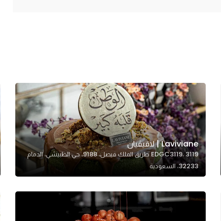
Laviviane | لاڤيڤيان
EDGC3119، 3119 طريق الملك فيصل، 9188، حي الطبيشي، الدمام
32233، السعودية