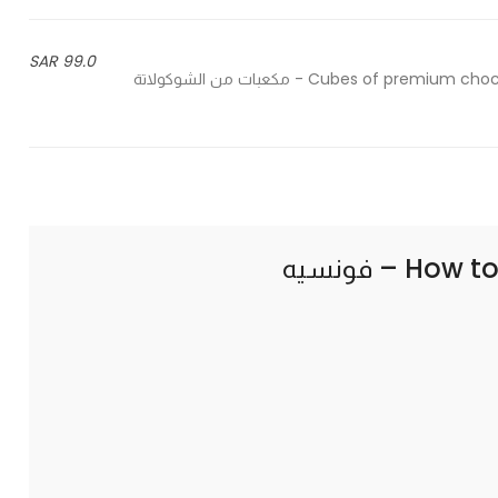
99.0 SAR
Cubes of premium chocolate with a splash of gold and a delicious caramel flavor - مكعبات من الشوكولاتة
How to