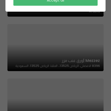
Sheikhasweets | حلويات شيخه
Accept all
شارع As Suwaidi Al Am, As Suwaidi, Riyadh 12795, Saudi
Arabia
Mezzez |ورق عنب مزز
8396 الافضلي، الرياض 13525،، الملقا، الرياض 13525، السعودية