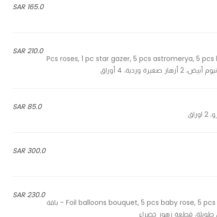
165.0 SAR
210.0 SAR
10 Pcs roses, 1 pc star gazer, 5 pcs astromerya, 5 pc
85.0 SAR
300.0 SAR
230.0 SAR
Foil balloons bouquet, 5 pcs baby rose, 5 pcs sthoma, 3 pcs roses, 6 pcs long leaves, 1 pc green flowers - باقة