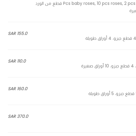
10 Pcs baby roses, 10 pcs roses, 2 pcs zepzo, 6 pcs green leaves long, 10 pcs small leaves - 10 قطع من الورد
155.0 SAR
110.0 SAR
160.0 SAR
370.0 SAR