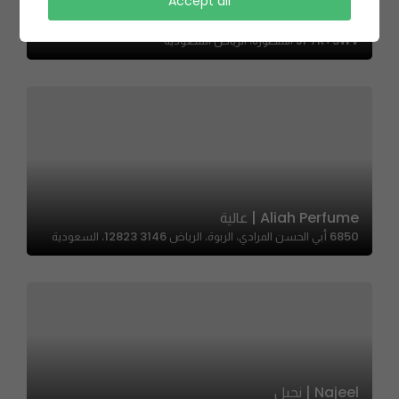
Accept all
La Vie | لا ڤي
JP7R+3WV المنصورة، الرياض السعودية
Aliah Perfume | عالية
6850 أبي الحسن المرادي، الربوة، الرياض 12823 3146، السعودية
Najeel | نجيل