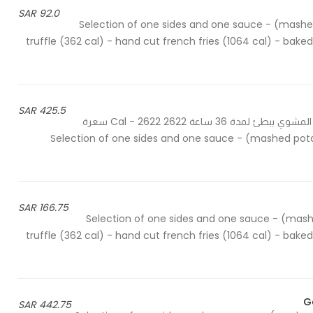
92.0 SAR
Selection of one sides and one sauce - (mashed potato-mushed 
truffle (362 cal) - hand cut french fries (1064 cal) - baked
425.5 SAR
Beef short ribs slow cooked for 36 hours - اضلع اللحم البقري المشوي ببطئ لمدة 36 ساعة 2622 Cal - 2622 سعرة
Selection of one sides and one sauce - (mashed potato-
166.75 SAR
Selection of one sides and one sauce - (mashed potato-mush
truffle (362 cal) - hand cut french fries (1064 cal) - baked
G
442.75 SAR