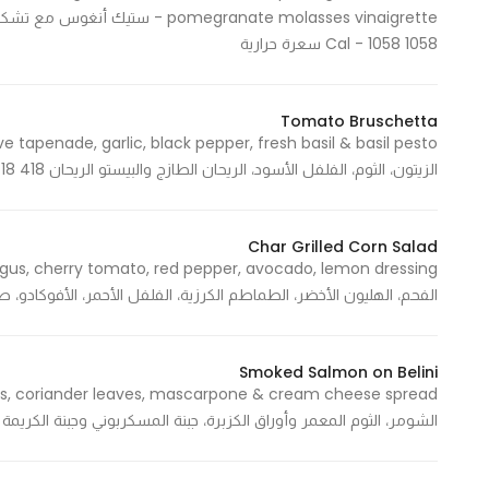
omegranate molasses vinaigrette
In order for
1058 Cal - 1058 سعرة حرارية
our website
to perform
as well as
Tomato Bruschetta
possible
during your
الزيتون، الثوم، الفلفل الأسود، الريحان الطازج والبيستو الريحان 418 Cal - 418 سعرة حرارية
visit. If you
refuse
these
Char Grilled Corn Salad
cookies,
الفحم، الهليون الأخضر، الطماطم الكرزية، الفلفل الأحمر، الأفوكادو، صلصة الليمون 461  461
some
functionality
will
Smoked Salmon on Belini
disappear
from the
الشومر، الثوم المعمر وأوراق الكزبرة، جبنة المسكربوني وجبنة الكريمة 1014 Cal - 1014 سعرة حرارية
website.