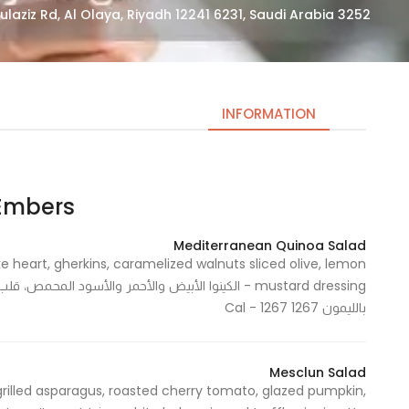
3252 Prince Muhammad Bin Abdulaziz Rd, Al Olaya, Riyadh 12241 6231, Saudi Arabia
INFORMATION
Embers – ايمبير
Necessary
These
Mediterranean Quinoa Salad
cookies
e heart, gherkins, caramelized walnuts sliced olive, lemon
are not
mustard dressing - الكينوا الأبيض والأحمر والأسود ال
optional.
بالليمون 1267 Cal - 1267
They are
needed
for the
Mesclun Salad
website to
grilled asparagus, roasted cherry tomato, glazed pumpkin,
function.