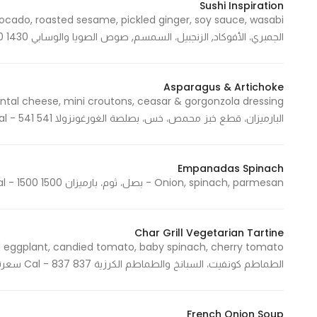
Sushi Inspiration
Marketing
By sharing
الجمبري، الأفوكاد, الزنجبيل، السمسم, صوص الصويا والوسابي 1430 Cal - 1430 سعرة حرارية
your
interests and
behavior as
Asparagus & Artichoke
you visit our
البارميزان، قطع خبز محمص، خس، بصلصة الغورغونزولا 541 Cal - 541 سعرة حرارية
site, you
increase the
chance of
Empanadas Spinach
seeing
Onion, spinach, parmesan - بصل، ثوم، بارميزان 1500 Cal - 1500 سعرة حرارية
personalized
content and
offers.
Char Grill Vegetarian Tartine
الطماطم كونفيت، السبانخ والطماطم الكرزية 837 Cal - 837 سعرة حرارية
French Onion Soup