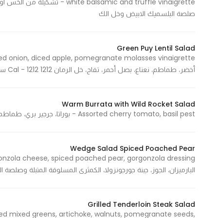
lsamic and truffle vinaigrette
صلصة البلسميك الابيض وخل الك
Statistics
In order for
Green Puy Lentil Salad
us to
أخضر، طماطم، نعناع، بصل أحمر، تفاح، خل الرمان 1212 Cal - 1212 سعرة حرارية
improve
the
website's
Warm Burrata with Wild Rocket Salad
functionality
Assorted cherry tomato, basil pest - بوراتا، جرجير بري، طماطم كرزية، بيستو الريحان 46 Cal - 46 سعرة حرارية
and
structure,
based on
Wedge Salad Spiced Poached Pear
how the
website is
البارميزان، الجوز، جبنة جورجونزولا، الكمثرى المسلوقة المتبلة وصلصة الجورجونزولا 828  - 828
used.
Grilled Tenderloin Steak Salad
ted mixed greens, artichoke, walnuts, pomegranate seeds,
Experience