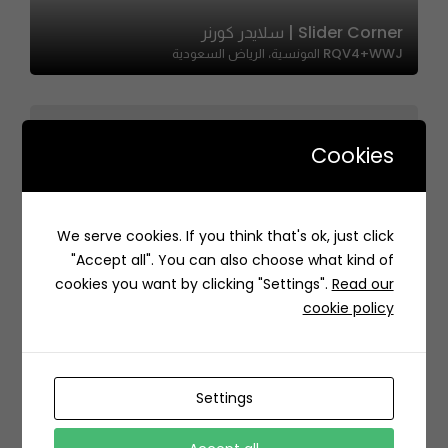
Slider Corner | سلايدر كورنر
RQV4+WWJ المونسية، الرياض السعودية
Cookies
EGGFAST – ايق فاست
We serve cookies. If you think that's ok, just click
4289 Bani Masud, Ar Rabi, Riyadh 13315 7777, Saudi
"Accept all". You can also choose what kind of
Arabia
cookies you want by clicking "Settings".
Read our
cookie policy
Settings