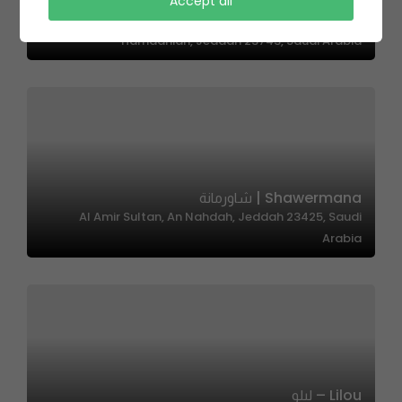
Accept all
Universal Sandwich | الساندويش العالمي
Hamdaniah, Jeddah 23743, Saudi Arabia
Shawermana | شاورمانة
Al Amir Sultan, An Nahdah, Jeddah 23425, Saudi
Arabia
Lilou – ليلو