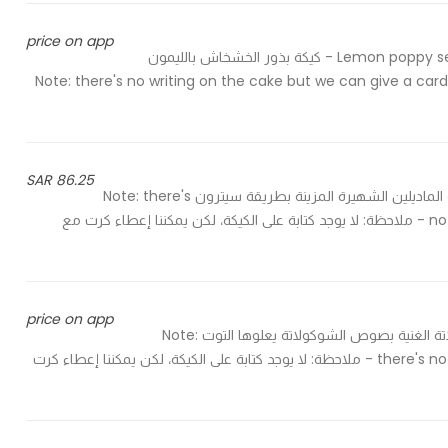
price on app
Lemon poppy seed cake without artificial flavors, topped with sugar sauc - كيكة بذور الخشخاش بالليمون
ية يعلوها صوص السكر Note: there's no writing on the cake but we can give a card with the cake
86.25 SAR
The famous Madeleine cake prepared by citron style كيكة الماديلين الشهيرة المزينة بطريقة سيترون Note: there's
no writing on the cake but we can give a card with the cake - ملاحظة: لا يوجد كتابة على الكيكة، لكن يمكننا إعطاء كرت مع
price on app
Rich chocolate cake topped with cranberry - كيكة الشوكولاتة الغنية بصوص الشوكولاتة يعلوها التوت Note:
there's no writing on the cake but we can give a card with the cake - ملاحظة: لا يوجد كتابة على الكيكة، لكن يمكننا إعطاء كرت