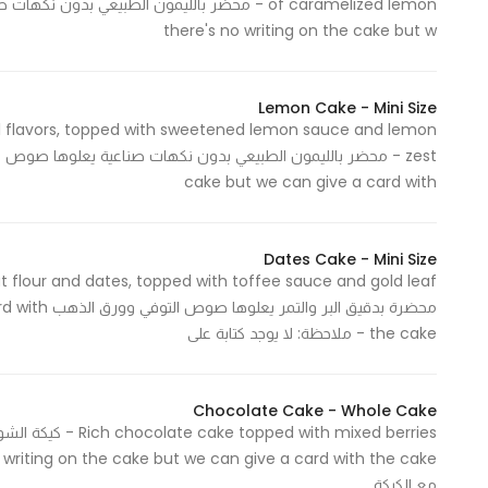
there's no writing on the cake but w
Statistics
In order for
Lemon Cake - Mini Size
ial flavors, topped with sweetened lemon sauce and lemon
us to
improve
cake but we can give a card with
the
website's
functionality
Dates Cake - Mini Size
and
structure,
محضرة بدقيق 
based on
the cake - ملاحظة: لا يوجد كتابة على
how the
website is
used.
Chocolate Cake - Whole Cake
Experience
مع الكيكة