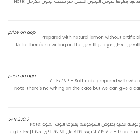
of caramelized lemon - محضر بالليمون الطبيعي بدون نكهات صناعية يعلوها صوص الليمون المحلى مع قطعة ليمون مكرمل Note:
price on app
Prepared with natural lemon without artific
zest - محضر بالليمون الطبيعي بدون نكهات صناعية يعلوها صوص الليمون المحلى مع بشر الليمون Note: there's no writing on the
price on app
Soft cake prepared with wheat flour and dates, topped with toffee sauce and gold leaf - كيكة طرية
البر والتمر يعلوها صوص التوفي وورق الذهب Note: there's no writing on the cake but we can give a card with
230.0 SAR
Rich chocolate cake topped with mixed berries - كيكة الشوكولاتة الغنية بصوص الشوكولاتة يعلوها التوت المنوع Note:
there's no writing on the cake but we can give a card with the cake - ملاحظة: لا يوجد كتابة على الكيكة، لكن يمكننا إعطاء كرت