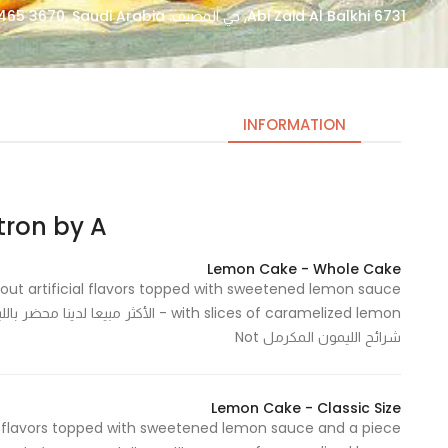
6731 Abi Zaid Al Balkhi, حي المصيف، Riyadh 12465 3670, Saudi Arabia
INFORMATION
Citron by A | سي
Necessary
These
Lemon Cake - Whole Cake
cookies
hout artificial flavors topped with sweetened lemon sauce
are not
with slices of caramelized lemon - ال
optional.
شرائح الليمون المكرمل Not
They are
needed
for the
Lemon Cake - Classic Size
website to
al flavors topped with sweetened lemon sauce and a piece
function.