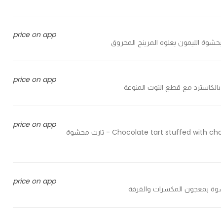
price on app
price on app
price on app
Chocolate tart stuffed with chocolate cream and decorated with pieces of fresh berries - تارت محشوة
price on app