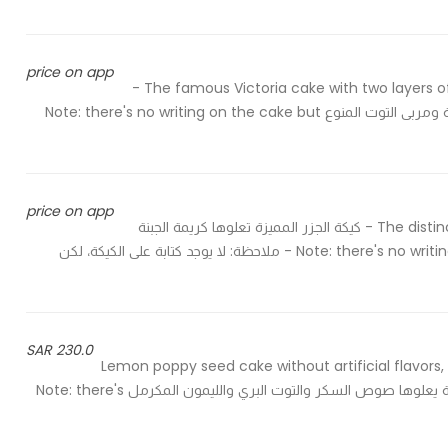
price on app
The famous Victoria cake with two layers of sponge cake, stuffed with cream and mixed berries jam -
كيكة فكتوريا الشهيرة بطبقتين من الكيك الاسفنجي محشوة بالكريمة ومربى التوت المنوع Note: there's no writing on the cake but
price on app
The distinctive carrot cake topped with cream cheese and walnuts - كيكة الجزر المميزة تعلوها كريمة الجبنة
والجوز Note: there's no writing on the cake but we can give a card with the cake - ملاحظة: لا يوجد كتابة على الكيكة، لكن
230.0 SAR
Lemon poppy seed cake without artificial flavors
lemon - كيك بذور الخشخاش بالليمون الطبيعي بدون نكهات صناعية يعلوها صوص السكر والتوت البري والليمون المكرمل Note: there's