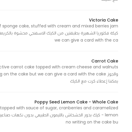
In order for
our website
Victoria Cake
to perform
as well as
possible
we can give a card with the ca
during your
visit. If you
refuse
Carrot Cake
these
cookies,
some
يمكننا إعطاء كرت مع الكيك
functionality
will
Poppy Seed Lemon Cake - Whole Cake
disappear
, topped with sauce of sugar, cranberries and caramelized
from the
website.
no writing on the cake bu