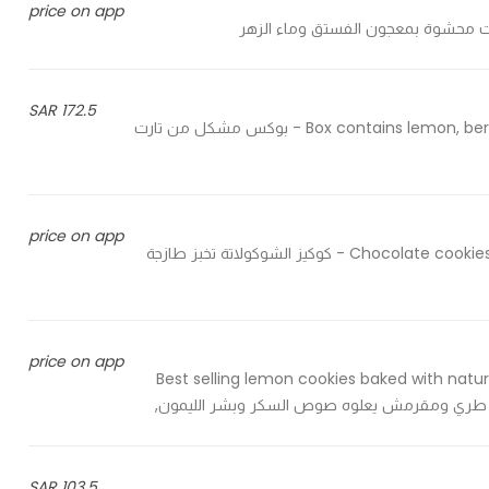
price on app
172.5 SAR
Box contains lemon, berries ,chocolate tarts, victoria, saffron cakes and pistachio - بوكس مشكل من تارت
price on app
Chocolate cookies are baked fresh daily, filled with delicious chocolate bars - كوكيز الشوكولاتة تخبز طازجة
price on app
Best selling lemon cookies baked with natu
103.5 SAR