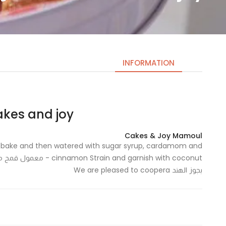
INFORMATION
Cakes and joy – كعك 
Necessary
These
Cakes & Joy Mamoul
cookies
 bake and then watered with sugar syrup, cardamom and
are not
nd garnish with coconut
optional.
بجوز الهند We are pleased to coopera
They are
needed
for the
website to
function.