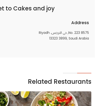
Cakes and joy – كعك وفرح
et to
Statistics
Address
In order for
us to
8575 No. 223, حي النرجس، Riyadh
improve
13323 3899, Saudi Arabia
the
website's
functionality
and
structure,
based on
how the
Related Restaurants
website is
used.
Experience