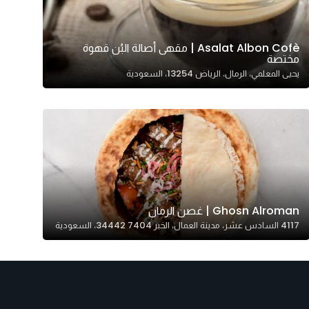
Asalat Albon Cofè | مقهى أصالة البُن قهوة
مختصة
يحيى المعلمي، الرمال، الرياض 13254، السعودية
Ghosn Alroman | غصن الرمان
4117 السادس عشر، مدينة العمال، الخبر 34442 7404، السعودية