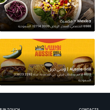
In order for
our website
to perform
Mexika – مكسيكا
as well as
6988 التخصصي، المعذر، الرياض 12714 3339، السعودية
possible
during your
visit. If you
refuse
these
cookies,
some
Aussie Grill | اوسي جريل
functionality
8619 الامير سلطان فرعي، حي المحمدية، جدة 23623 2282،
will
السعودية
disappear
from the
website.
EP IN TOUCH
CONTACTS