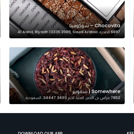
Chocovita – شوكوفيتا
6897 الصدره، Al Aarid, Riyadh 13335 3989, Saudi Arabia
Somewhere | سمويير
7852 فراس بن النضر، العليا، الخبر 34447 3493، السعودية
DOWNLOAD OUR APP
KE