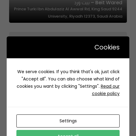
Beit Wared – بيت ورد
9244 Prince Turki Ibn Abdulaziz Al Awwal Rd, King Saud
University, Riyadh 12373, Saudi Arabia
Cookies
Muunni’s – مونيز
We serve cookies. If you think that's ok, just click
3579 Takhassusi St, حي المحمدية، Riyadh 12362, Saudi
"Accept all". You can also choose what kind of
Arabia
cookies you want by clicking "Settings".
Read our
cookie policy
Settings