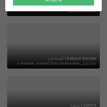
Accept all
32Grimp | ٣٢قرمب
Tabuk Saudi Arabia
Kabsat Bandar | كبسة بندر
محمد الكتاني، Ar Rabwah, Jeddah 23535, Saudi Arabia
Samra | سمره