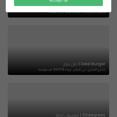
Accept all
Ignite| اقانيت
F34J+W7 Dammam Saudi Arabia
Deal Burger | ديل برجر
شارع البخاري، حي الريان، بريدة 52378، السعودية
50degrees | خمسون درجة