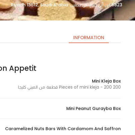
6823 ابن أبي ربيع، حي حطين، Riyadh 13512, Saudi Arabia
INFORMATION
Bon Appetit | بون اب
Necessary
These
Mini Kleja Box
cookies
200 Pieces of mini kleja - 200 قطعة من الميني كليجا
are not
optional.
They are
Mini Peanut Gurayba Box
needed
for the
website to
Caramelized Nuts Bars With Cardamom And Saffron
function.