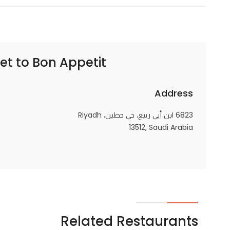
Statistics
In order for
Bon Appetit | بون ابتيت
et to
us to
improve
the
Address
website's
functionality
6823 ابن أبي ربيع، حي حطين، Riyadh
and
13512, Saudi Arabia
structure,
based on
how the
website is
used.
Related Restaurants
Experience