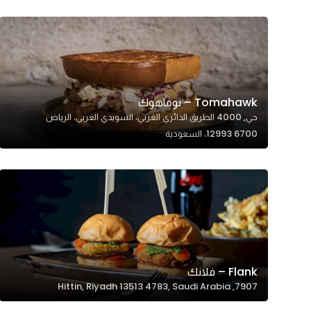
In order for
our website
to perform
as well as
possible
Tomahawk – توماهوك
during your
حي, 4000 الطريق الدائري الغربي، السويدي الغربي، الرياض
visit. If you
12993 6700، السعودية
refuse
these
cookies,
some
functionality
will
disappear
from the
Flank – فلانك
website.
7907, Hittin, Riyadh 13513 4783, Saudi Arabia