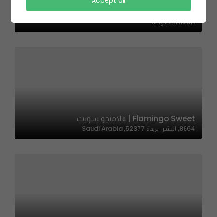
Noraly Brownies – ‎نورالي براونيز
Accept all
RHOA2357، 2357 شارع شداد بن أوس، 8933، حي العليا، الرياض
12611، السعودية
Flamingo Sweet | فلامنجو سويت
8664, البشر، بريدة 52377, Saudi Arabia