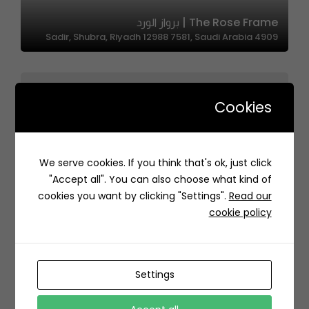
The Rose Frame | برواز الورد
4909 Sadir, Shubra, Riyadh 12988 7581, Saudi Arabia
Cookies
Nohaty Bakery | نوهاتي بيكري
We serve cookies. If you think that's ok, just click
3165 Al Sharae, 7768, As Suwaidi, Riyadh 12794, Saudi
"Accept all". You can also choose what kind of
Arabia
cookies you want by clicking "Settings".
Read our
cookie policy
Settings