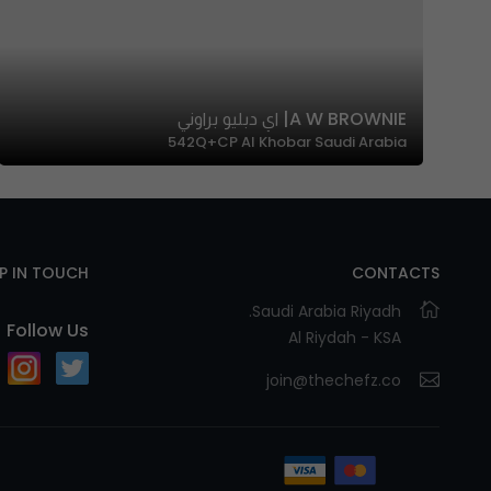
A W BROWNIE| اي دبليو براوني
542Q+CP Al Khobar Saudi Arabia
EP IN TOUCH
CONTACTS
Saudi Arabia Riyadh.
Follow Us
Al Riydah - KSA
join@thechefz.co