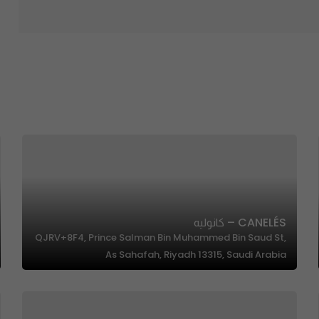
CANELÉS – كانوليه
QJRV+8F4, Prince Salman Bin Muhammed Bin Saud St,
As Sahafah, Riyadh 13315, Saudi Arabia