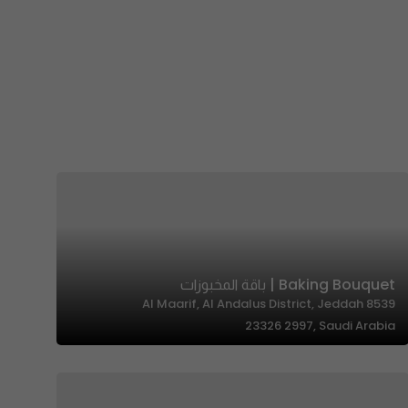
Baking Bouquet | باقة المخبوزات
8539 Al Maarif, Al Andalus District, Jeddah
23326 2997, Saudi Arabia