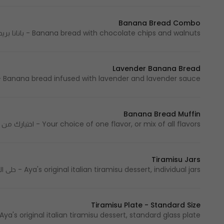
Banana Bread Combo
Banana bread with chocolate chips and walnuts - بانانا بريد مع قطع الشوكولاتة والجوز
Lavender Banana Bread
Banana bread infused with lavender and lavender sauce - بانانا بريد بنكهة اللافندر مع صوص اللافندر
Banana Bread Muffin
Your choice of one flavor, or mix of all flavors - اختيارك من نكهة واحدة أو تشكيلة متنوعة من جميع النكهات
Tiramisu Jars
Aya's original italian tiramisu dessert, individual jars - حلى التيراميسو الإيطالي، جارز فردية
Tiramisu Plate - Standard Size
Aya's original italian tiramisu dessert, standard glass plate - حلى التيراميسو الإيطالي، صحن زجاج عادي