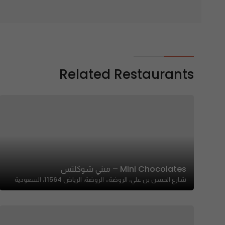
Related Restaurants
Mini Chocolates – ميني شوكلتس
شارع الحسن بن علي، الروضة،، الروضة، الرياض 11564، السعودية