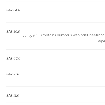
34.0 SAR
30.0 SAR
Contains hummus with basil, beetroot hummus, 2a dueamici hummus and hummus with tahini - تحتوي على
ينة
40.0 SAR
18.0 SAR
18.0 SAR