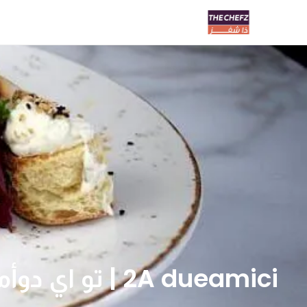
2A dueamici | تو اي دوأمتشي