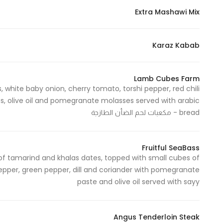
Extra Mashawi Mix
Karaz Kabab
Lamb Cubes Farm
, white baby onion, cherry tomato, torshi pepper, red chili
es, olive oil and pomegranate molasses served with arabic
bread - مكعبات لحم الضأن الطازجة
Fruitful SeaBass
 of tamarind and khalas dates, topped with small cubes of
 pepper, green pepper, dill and coriander with pomegranate
paste and olive oil served with sayy
Angus Tenderloin Steak