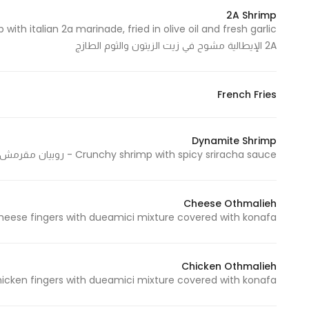
Marketing
2A Shrimp
By sharing
2A الإيطالية مشوح في زيت الزيتون والثوم الطازج
your
interests and
behavior as
French Fries
you visit our
site, you
increase the
Dynamite Shrimp
chance of
Crunchy shrimp with spicy sriracha sauce - روبيان مقرمش مع صوص السيراتشا الحارة
seeing
personalized
Cheese Othmalieh
content and
Cheese fingers with dueamici mixture covered with konafa - أصابع الجبنة بخلطة دوي أميتشي مغطاة بالكن
offers.
Chicken Othmalieh
Chicken fingers with dueamici mixture covered with konafa - أصابع الدجاج بخلطة دوي أميتشي مغطاة بالك