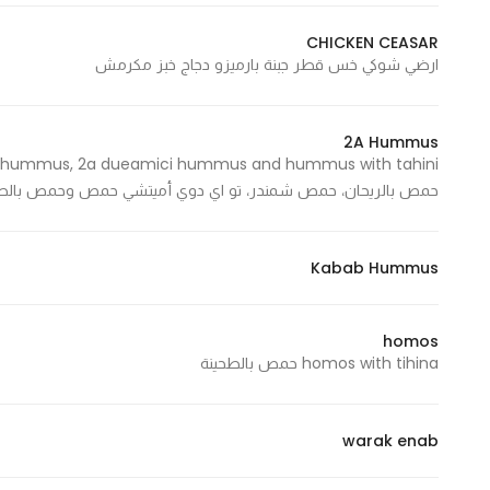
In order for
CHICKEN CEASAR
our website
ارضي شوكي خس قطر جبنة بارميزو دجاج خبز مكرمش
to perform
as well as
possible
2A Hummus
during your
visit. If you
حمص بالريحان، حمص شمندر، تو اي دوي أميتشي حمص وحمص بالطح
refuse
these
Kabab Hummus
cookies,
some
functionality
homos
will
homos with tihina حمص بالطحينة
disappear
from the
website.
warak enab