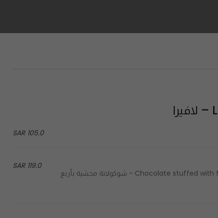
را
105.0 SAR
119.0 SAR
Chocolate stuffed with four distinct flavors, hazelnut, berries, caramel & brownies - شوكولاتة محشية بأربع