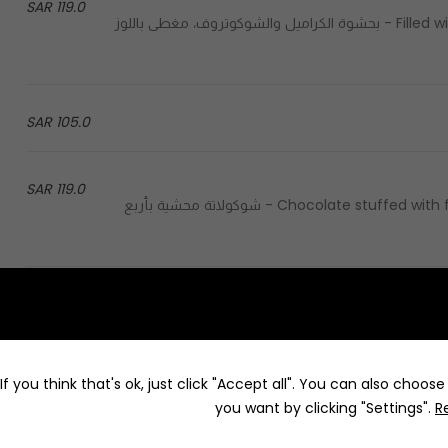
119.0 SAR
Filled with caramel & chocottreff, covered with roasted almonds - بحشوة الكراميل والشوكوتروف، مغطى باللوز
105.0 SAR
119.0 SAR
Chocolate stuffed with four distinct flavors, hazelnut, berries, caramel & brownies - شوكولاتة محشية بأربع
119.0 SAR
Filled with caramel & chocottreff, covered with roasted almonds - بحشوة الكراميل والشوكوتروف، مغطى باللوز
f you think that's ok, just click "Accept all". You can also choos
you want by clicking "Settings".
R
105.0 SAR