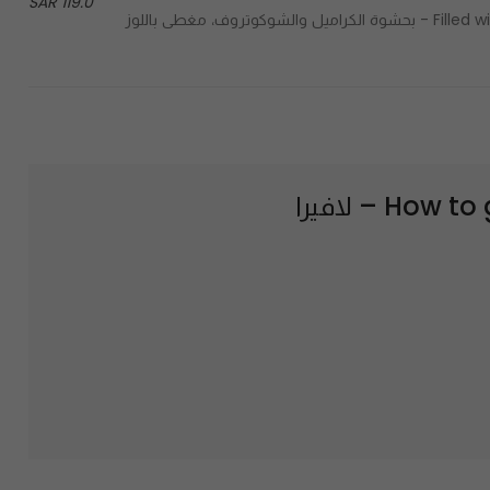
119.0 SAR
Filled with caramel & chocottreff, covered with roasted almonds - بحشوة الكراميل والشوكوتروف، مغطى باللوز
How to 