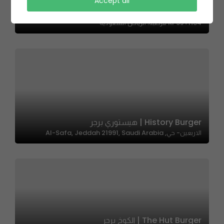
Accept all
شيفز سبون | Chef’s Spoon
RP9J+H64 قرطبة، الرياض السعودية
History Burger | هيستوري برجر
الاربعين- حي, Al-Safa, Jeddah 21991, Saudi Arabia
The Hut Burger | الكوخ برجر