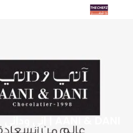
AANI & DANI | اني وداني