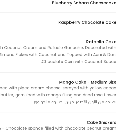
Blueberry Sahara Cheesecake
In order for
our website
to perform
Raspberry Chocolate Cake
as well as
possible
Rafaello Cake
during your
ith Coconut Cream and Rafaelo Ganache, Decorated with
visit. If you
lmond Flakes with Coconut and Topped with Aani & Dani
refuse
Chocolate Coin with Coconut Sauce.
these
cookies,
some
Mango Cake - Medium Size
functionality
ped with piped cream cheese, sprayed with yellow cacao
will
r
disappear
بطبقة من اللون الأصفر مزين بحشوة مانجو وور
from the
website.
Cake Snickers
 cream