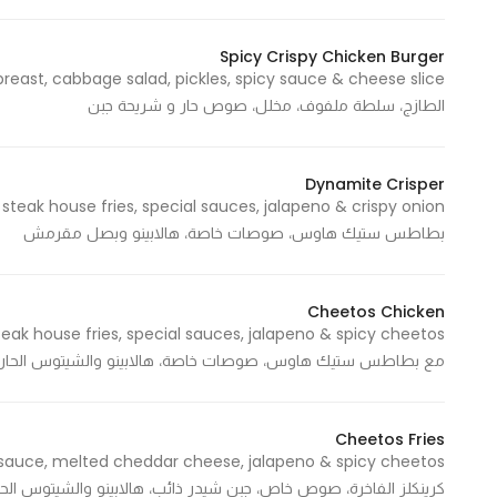
Spicy Crispy Chicken Burger
Statistics
الطازج، سلطة ملفوف، مخلل، صوص حار و شريحة جبن
In order for
us to
improve
Dynamite Crisper
the
website's
بطاطس ستيك هاوس، صوصات خاصة، هالابينو وبصل مقرمش
functionality
and
structure,
Cheetos Chicken
based on
how the
مع بطاطس ستيك هاوس، صوصات خاصة، هالابينو والشيتوس الحار
website is
used.
Cheetos Fries
كرينكلز الفاخرة، صوص خاص، جبن شيدر ذائب، هالابينو والشيتوس الحا
Experience