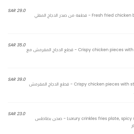
29.0 SAR
Fresh fried chicken breast, cabbage salad, pickles, spicy sauce & cheese slice - قطعة من صدر الدجاج المقلي
35.0 SAR
Crispy chicken pieces with steak house fries, special sauces, jalapeno & crispy onion - قطع الدجاج المقرمش مع
39.0 SAR
Crispy chicken pieces with steak house fries, special sauces, jalapeno & spicy cheetos - قطع الدجاج المقرمش
23.0 SAR
Luxury crinkles fries plate, spicy sauce, melted cheddar cheese, jalapeno & spicy cheetos - صحن بطاطس
ر