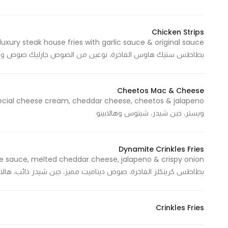
In order for
our website
Chicken Strips
to perform
as well as
بطاطس ستيك هاوس الفاخرة، نوعين من الصوص جارليك صوص وأ
possible
during your
visit. If you
Cheetos Mac & Cheese
refuse
these
ويستر، جبن شيدر، شيتوس وهالابينو
cookies,
some
Dynamite Crinkles Fries
functionality
will
بطاطس كرينكلز الفاخرة، صوص ديناميت مميز، جبن شيدر ذائب، ها
disappear
from the
website.
Crinkles Fries