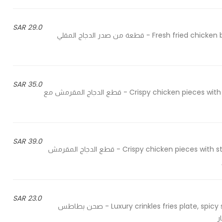
29.0 SAR
Fresh fried chicken breast, cabbage salad, pickles, spicy sauce & cheese slice - قطعة من صدر الدجاج المقلي
35.0 SAR
Crispy chicken pieces with steak house fries, special sauces, jalapeno & crispy onion - قطع الدجاج المقرمش مع
39.0 SAR
Crispy chicken pieces with steak house fries, special sauces, jalapeno & spicy cheetos - قطع الدجاج المقرمش
23.0 SAR
Luxury crinkles fries plate, spicy sauce, melted cheddar cheese, jalapeno & spicy cheetos - صحن بطاطس
ر