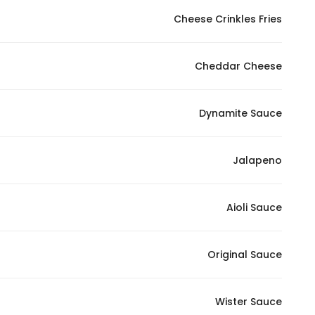
Marketing
Cheese Crinkles Fries
By sharing
your
Cheddar Cheese
interests and
behavior as
you visit our
Dynamite Sauce
site, you
increase the
chance of
Jalapeno
seeing
personalized
Aioli Sauce
content and
offers.
Original Sauce
Wister Sauce