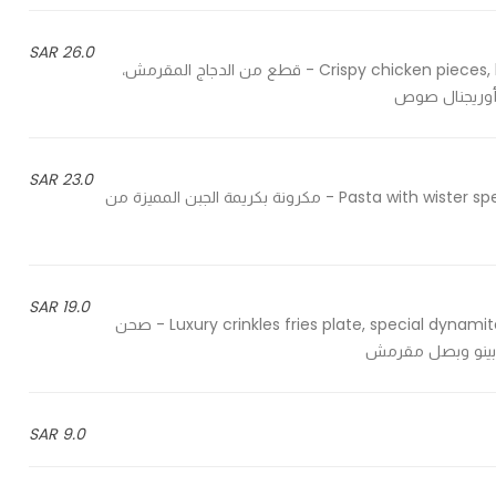
26.0 SAR
Crispy chicken pieces, luxury steak house fries with garlic sauce & original sauce - قطع من الدجاج المقرمش،
وريجنال صوص
23.0 SAR
Pasta with wister special cheese cream, cheddar cheese, cheetos & jalapeno - مكرونة بكريمة الجبن المميزة من
19.0 SAR
Luxury crinkles fries plate, special dynamite sauce, melted cheddar cheese, jalapeno & crispy onion - صحن
لابينو وبصل مقرمش
9.0 SAR