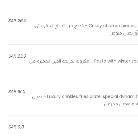
26.0 SAR
Crispy chicken pieces, luxury steak house fries with garlic sauce & original sauce - قطع من الدجاج المقرمش،
وريجنال صوص
23.0 SAR
Pasta with wister special cheese cream, cheddar cheese, cheetos & jalapeno - مكرونة بكريمة الجبن المميزة من
19.0 SAR
Luxury crinkles fries plate, special dynamite sauce, melted cheddar cheese, jalapeno & crispy onion - صحن
لابينو وبصل مقرمش
9.0 SAR