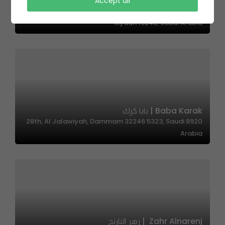
Blunch – بلنش
Accept all
Qurtubah Power Station, طريق سعيد ابن زيد،،، Qurtubah,
Riyadh 13248, Saudi Arabia
Baba Karak | بابا كرك
8920 28th, Al Jalawiyah, Dammam 32246 5323, Saudi
Arabia
Zahr Alnarenj | زهر النارنج