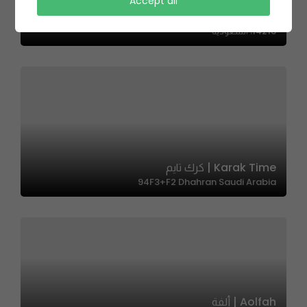
Joumaiz | جميز
Accept all
طريق سعد بن عبدالرحمن الأول الفرعي، الروابي،، الروابي، الرياض
14216، السعودية
Karak Time | كرك تايم
94F3+F2 Dhahran Saudi Arabia
Aolfah | ألفة