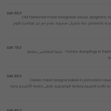
69.0 SAR
Old fashioned meat bolognese sauce, spaghetti, 
garlic focaccia bread - الإسباجيتي التقليدية مع صلصة اللحم التقليدية بالطماطم
79.0 SAR
Potato dumplings in freshly made cream pesto sauce, garnished with goat cheese - عجينة البطاطس بصلصة
89.0 SAR
Classic meat lasagna baked in pomodoro sauc
served with toasted garlic focaccia bread - لازانيا بياتو التقليدية باللحم المفروم وصلصة البومودورو،
85.0 SAR