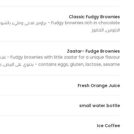
Marketing
By sharing
Classic Fudgy Brownies
your
interests and
الجلوتين, اللاكتوز
behavior as
you visit our
Zaatar- Fudge Brownies
site, you
ique flavour
increase the
contains eggs, gluten, lactose, sesame - يحتوي على البيض, جلوتين, لاكتوز، سمسم
chance of
seeing
personalized
Fresh Orange Juice
content and
offers.
small water bottle
Ice Coffee