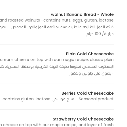
walnut Banana Bread - Whole
Statistics
In order for
حرارية/ 100 جرام
us to
improve
the
Plain Cold Cheesecake
website's
functionality
and
-يحتوي على جلوتين ولاكتوز
structure,
based on
how the
Berries Cold Cheesecake
website is
Seasonal product - منتج موسمي contains gluten, lactose - يحتوي علي جلوتين, ولاكتوز
used.
Strawberry Cold Cheesecake
m cheese on top with our magic recipe, and layer of fresh
Experience