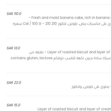
110.0 SAR
Fresh and moist banana cake, rich in banana and roasted walnuts -contains nuts, eggs, gluten, lactose -
كيكة الموز الطازجة والطرية غنية بفاكهة الموزوالجوز المحمص - يحتوي على مكسرات بيض، جلوتين، لاكتوز 210 Cal / 100 G - 210 سعرة
13.0 SAR
Layer of roasted biscuit and layer of cream cheese on top with our magic recipe, classic plain - طبقة من
البسكوت المحمص تعلوها طبقة الجبنة الكريمية بوصفتنا السحرية، كلاسيك سادة بدون نكهة لتناسب ذوقكم contains gluten, lactose
22.0 SAR
15.0 SAR
Layer of roasted biscuit and layer of crea