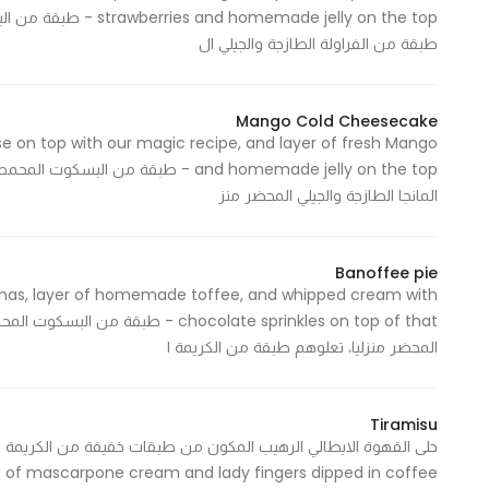
made jelly on the top
In order for
طبقة من الفراولة الطازجة والجيلي ال
our website
to perform
as well as
Mango Cold Cheesecake
possible
se on top with our magic recipe, and layer of fresh Mango
during your
and homemade jelly on the top - طبقة
visit. If you
المانجا الطازجة والجيلي المحضر منز
refuse
these
cookies,
Banoffee pie
ananas, layer of homemade toffee, and whipped cream with
some
chocolate sprinkles on top of that
functionality
المحضر منزليا، تعلوهم طبقة من الكريمة ا
will
disappear
from the
Tiramisu
website.
s of mascarpone cream and lady fingers dipped in coffee.