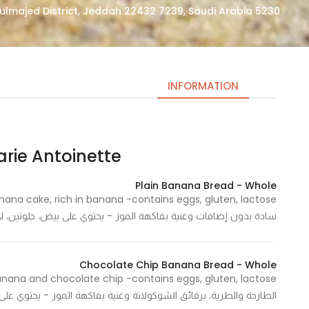
5230 Qalb Al Jazirah, Al Amir Abdoulmajed District, Jeddah 22432 7239, Saudi Arabia
INFORMATION
Marie Antoinette | ماري انطو
Necessary
These
Plain Banana Bread - Whole
cookies
are not
سادة بدون إضافات وغنية بفاكهة الموز - يحتوي على بيض، جلوتين، لاكتوز 200 Cal / 100 G - 200 سعرة حرارية/ 
optional.
They are
needed
Chocolate Chip Banana Bread - Whole
for the
website to
الطازجة والطرية، برقائق الشوكولاتة وغنية بفاكهة الموز - يحتوي على بيض، جلوتين، لاكتوز 200 0 G - 200
function.