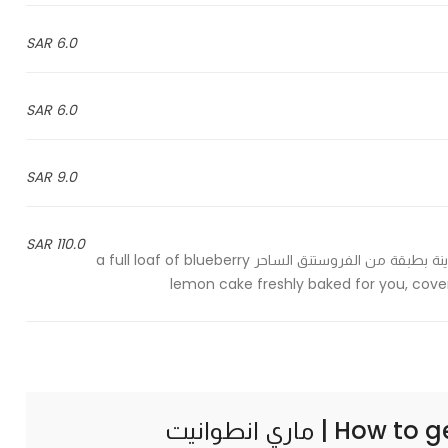
6.0 SAR
6.0 SAR
9.0 SAR
110.0 SAR
قالب كامل من كيكة الليمون والتوت الازرق مخبوزة طازجة لاجلكم مزينة بطبقة من الفروستنق الساحر a full loaf of blueberry
lemon cake freshly baked for you, cover
How to g