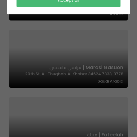
Let’s Patty -ليتس باتي
Accept all
8113 Al Thoumamah Rd, Ar Rabi, Riyadh 13315, Saudi
Arabia
Marasi Gasuon | مراسي قاسيون
3778 20th St, Al-Thuqbah, Al Khobar 34624 7333,
Saudi Arabia
Fateelah | فتيلة