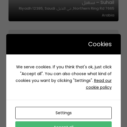
Suhail – سهيل
7665 Northern Ring Rd, حي النخيل، Riyadh 12385, Saudi
Arabia
Cookies
We serve cookies. If you think that's ok, just click
Chefsplace|مكان الطاهي
"Accept all". You can also choose what kind of
C3GX+24 Dammam Saudi Arabia
cookies you want by clicking "Settings".
Read our
cookie policy
Settings