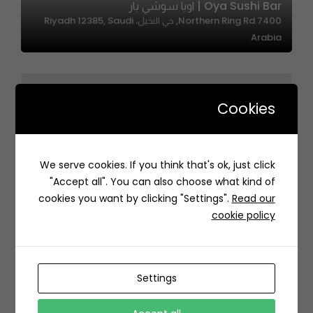
Oya Sushi Bar | اويا سوشي بار
7400 Northern Ring Rd, حي النخيل، Riyadh 12385, Saudi
Arabia
Cookies
The Mansion |ذا مانشن
We serve cookies. If you think that's ok, just click
6750 Prince Muhammad Bin Abdulaziz Rd, Al Olaya,
"Accept all". You can also choose what kind of
Riyadh 12331, Saudi Arabia
cookies you want by clicking "Settings".
Read our
cookie policy
Settings