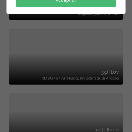
Accept all
A PLUS | اي بلس
75XF+RH الخبر السعودية
Loy| لوي
RM8Q+57 An Nada, Riyadh Saudi Arabia
Ilaria | إلاريا