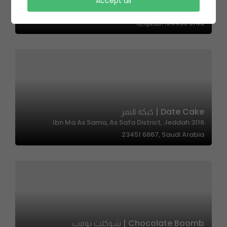
Mizo | ميزو
Accept all
4790 طريق الأمير فيصل بن فهد، الحزام الأخضر، الخبر
34433 6148، السعودية
Date Cake | كيكة التمر
3116 Ibn Ma As Sama, As Safa District, Jeddah
23451 6867, Saudi Arabia
Chocolate Boomb | شوكلت بومب