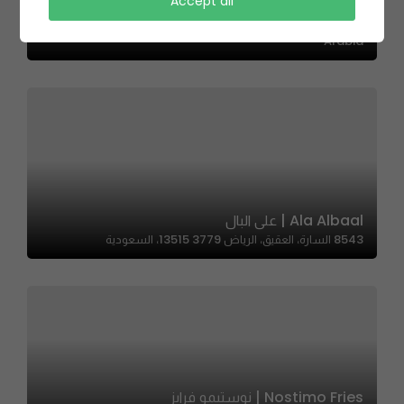
Babseil For Foul – بابصيل للفول
Accept all
King Abdul Aziz Rd, حي المروج، Riyadh 12284, Saudi
Arabia
Ala Albaal | على البال
8543 السارة، العقيق، الرياض 13515 3779، السعودية
Nostimo Fries | نوستيمو فرايز