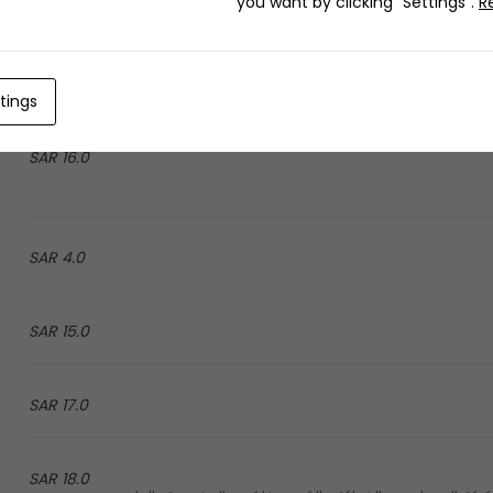
you want by clicking "Settings".
R
9.0 SAR
16.0 SAR
tings
16.0 SAR
4.0 SAR
15.0 SAR
17.0 SAR
18.0 SAR