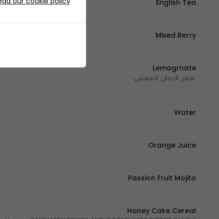
ead our cookie policy
English Tea
Mixed Berry
Lemogrnate
عصير الرمان المنعش
Water
Orange Juice
Passion Fruit Mojito
Honey Cake Cereal