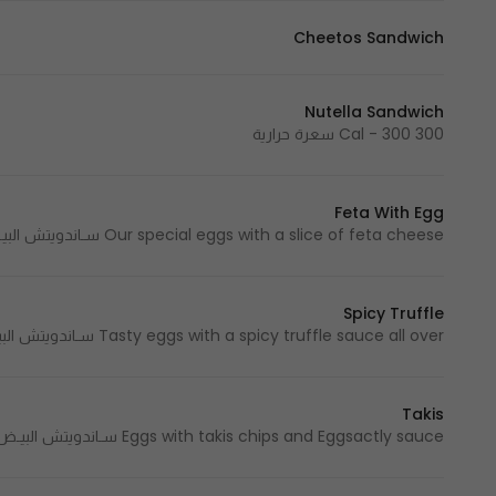
Cheetos Sandwich
Nutella Sandwich
300 Cal - 300 سعرة حرارية
Feta With Egg
Our special eggs with a slice of feta cheese سـاندويتش البيـض مـع طبقة مـن جبنـة الفيت
Spicy Truffle
Tasty eggs with a spicy truffle sauce all over سـاندويتش البیـض بصـوص الترفـل الحار
Takis
Eggs with takis chips and Eggsactly sauce سـاندويتش البيـض مـع حبات من شـيبس التاكيـز وصـوص اقزاكتلي