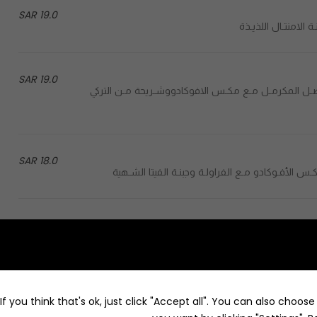
19.0 SAR
19.0 SAR
caramelized onions with mix avocado and slice البصـل المكرمـل مـع مكـس الافوكادووشـريحة مـن التركي
18.0 SAR
99.0 SAR
Box contain 6 different sandwiches & 3 sauc
cheese, and Halloumi :البوكس يحتوى على 6 أنواع مختلفة من الساندويتشات تقدم مع ٣ صوصات ترفل، سبايسي ترفل، شكشوكة،
f you think that's ok, just click "Accept all". You can also choos