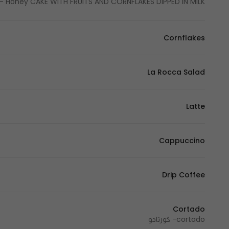
Honey CAKE WITH FRUITS AND CORNFLAKES DIPPED IN MILK -كيكة العسل مع الفواكة والكورن فلكس المغمورة بالحليب
Cornflakes
La Rocca Salad
Latte
Cappuccino
Drip Coffee
Cortado
cortado- كورتادو