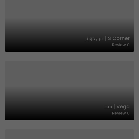
S Corner | اس كورنر
Review
0
Vega | فيجا
Review
0