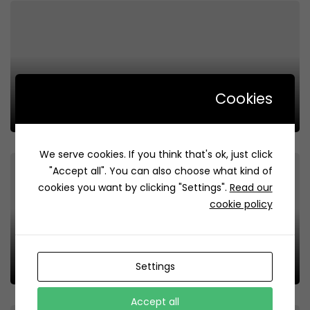
Cookies
Malas Munir |ملاس منيره
Review
0
We serve cookies. If you think that's ok, just click
"Accept all". You can also choose what kind of
cookies you want by clicking "Settings".
Read our
cookie policy
Pallet | باليت
Settings
Review
0
Accept all