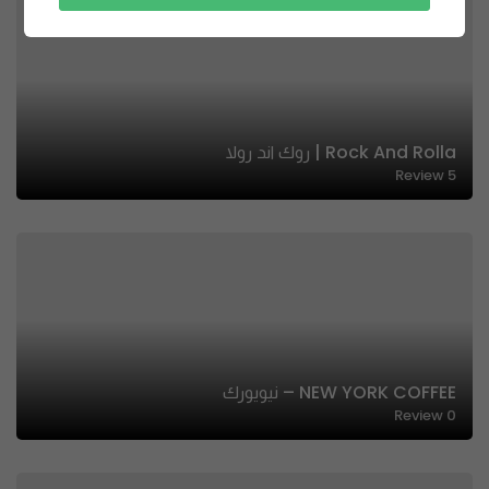
Rock And Rolla | روك اند رولا
Review
5
NEW YORK COFFEE – نيويورك
Review
0