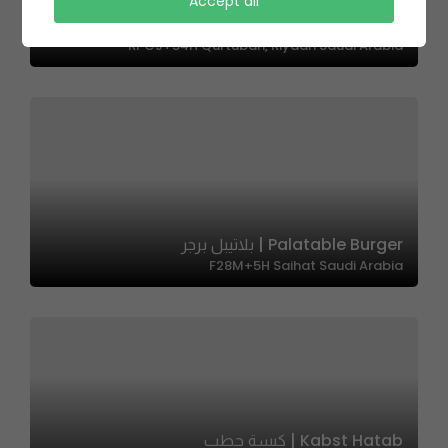
Accept all
Thursday Burger | ثيرزداي برجر
RPCJ+54H Qurtubah, Riyadh Saudi Arabia
Palatable Burger | بلاتيبل برجر
F28M+5H Saihat Saudi Arabia
Kabst Hatab | كبسة حطب