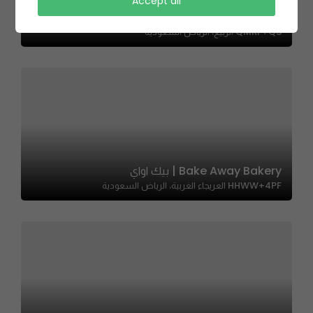
Accept all
Arco – أركو
QMRF+Q3 الربيع، الرياض السعودية
Bake Away Bakery | بيك اواي
HHWW+4PF العريجاء الغربية، الرياض السعودية