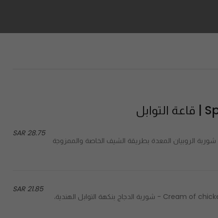
وابل
28.75 SAR
Shrimp with traditional Indian herbs, Chef’s special  - شوربة الروبيان المعدة بطريقة الشيف الخاصة والممزوجة
21.85 SAR
Cream of chicken, flavored with traditional Indian spices & almond sauce - شوربة الدجاج بنكهة التوابل الهندية،