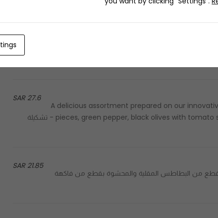
you want by clicking "Settings".
R
32.2 SAR
A delicious assortment prepared on our inno
tings
chicken tikka, green pepper, black olives with tomato sauce and covered with a rich layer of mozzarella cheese -
27.6 SAR
A delicious assortment prepared on our innovati
pieces, green pepper, black olives with tomato sauce and covered with a rich layer of mozzarella cheese - تشكيلة
21.85 SAR
Fried mashed potato patty filled with pieces of a - قطع من البطاطس المقلية والمحشوة بقطع من فاكهة