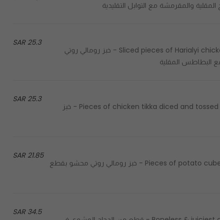
25.3 SAR
Sliced pieces of Harialyi chicken marinated with harialyi sauce. Served with French fries - خبز رومالي روتي
ع البطاطس المقلية
25.3 SAR
Pieces of chicken tikka diced and tossed with yellow and green capsicum. Served with French fries - خبز
21.85 SAR
Pieces of potato cubes cooked with onion & capsicum. Served with vegetables - خبز رومالي روتي محشو بقطع
34.5 SAR
Boneless & juiciest chicken marinated in fresh yogurt & bbq in indian tandoor - قطع من الدجاج المشوي في