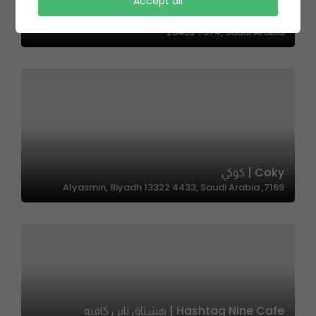
Tamraty Al Momayazah | تمرتي المميزة
Accept all
3817 Prince Saud Al Faisal, AR Rawdah District, Jeddah
23432 7374, Saudi Arabia
Coky | كوكي
7169, Alyasmin, Riyadh 13322 4433, Saudi Arabia
Hashtag Nine Cafe | هشتاق ناين كافيه