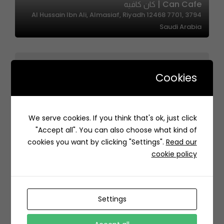
Can Cafe | كان كافيه
3794 Al Hussain Ibn Ali, Almasiaf, Riyadh 12468 7701,
Saudi Arabia
Cookies
The Cluster – ذا كلستر
We serve cookies. If you think that's ok, just click
حي, 7732 3835, طريق الثمامة، الصحافة، الرياض 13315, Saudi
"Accept all". You can also choose what kind of
Arabia
cookies you want by clicking "Settings".
Read our
cookie policy
Settings