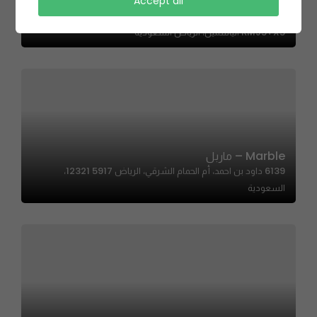
Accept all
Umaymaty – اميمتي
RMJ5+X5 الياسمين، الرياض السعودية
Marble – ماربل
6139 داود بن احمد، أم الحمام الشرقي، الرياض 12321 5917،
السعودية