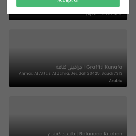
Tannuru | تنورو
Accept all
3814 طريق الإمام سعود بن عبدالعزيز بن محمد، المروج، الرياض
12282 6513، السعودية
Graffiti Kunafa | جرافيتي كنافة
7313 Ahmad Al Attas, Al Zahra, Jeddah 23425, Saudi
Arabia
Balanced Kitchen | بالنسد كتشن