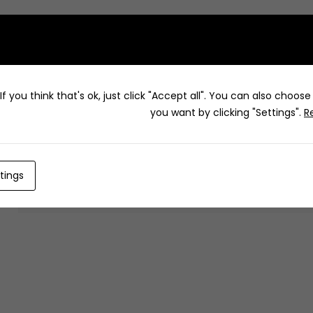
How to 
f you think that's ok, just click "Accept all". You can also choos
you want by clicking "Settings".
R
tings