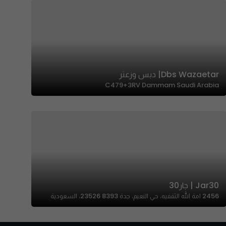
Dbs Wazaetar| دبس وزعتر
C479+3RV Dammam Saudi Arabia
Jar30 | جار30
2456 امة الله الثقفيه، حي النعيم، جدة 23526 8393، السعودية