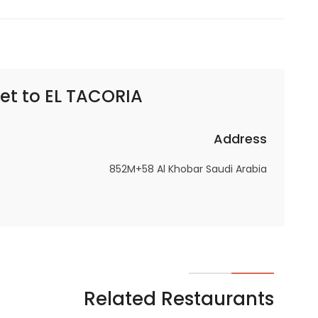
Marketing
By sharing
your
interests and
behavior as
EL TACORIA | ال تاكوريا
et to
you visit our
site, you
Address
increase the
chance of
852M+58 Al Khobar Saudi Arabia
seeing
personalized
content and
offers.
Related Restaurants