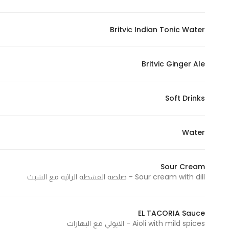
In order for
our website
Britvic Indian Tonic Water
to perform
as well as
possible
Britvic Ginger Ale
during your
visit. If you
Soft Drinks
refuse
these
cookies,
Water
some
functionality
will
Sour Cream
Sour cream with dill - صلصة القشطة الرائبة مع الشبث
disappear
from the
website.
EL TACORIA Sauce
Aioli with mild spices - الايولي مع البهارات