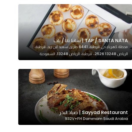
TAP / SANTA NATA | سانتا ناتا / تاب
محطة كهرباء حي قرطبة، 6441 طريق سعيد ابن زيد، قرطبة،
الرياض 13248 2526،، قرطبة، الرياض 13248، السعودية
Sayyad Restaurant | صياد البحر
932V+FH Dammam Saudi Arabia