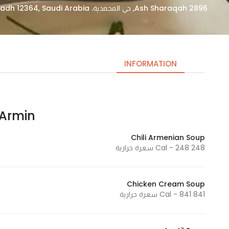
2896 Ash Sharaqah, حي المحمدية، Riyadh 12364, Saudi Arabia
INFORMATION
Armin – ارمين
Necessary
These
Chili Armenian Soup
cookies
248 Cal - 248 سعرة حرارية
are not
optional.
They are
Chicken Cream Soup
needed
841 Cal - 841 سعرة حرارية
for the
website to
function.