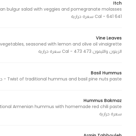
Itch
In order for
our website
641 Cal - 641 سعرة حرارية
to perform
as well as
possible
Vine Leaves
during your
الزيتون والليمون 473 Cal - 473 سعرة حرارية
visit. If you
refuse
these
Basil Hummus
cookies,
Twist of traditional hummus and basil pine nuts paste - حمص بصلصة الريحان والصنوبر 686 Cal - 686 سعرة حرارية
some
functionality
will
Hummus Bakmaz
disappear
from the
سعرة حرارية
website.
Armin Tabbouleh